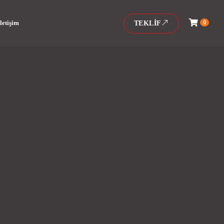
0
letişim
TEKLIF