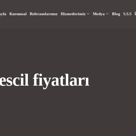
ayfa
Kurumsal
Referanslarımız
Hizmetlerimiz
Medya
Blog
S.S.S
İ
scil fiyatları