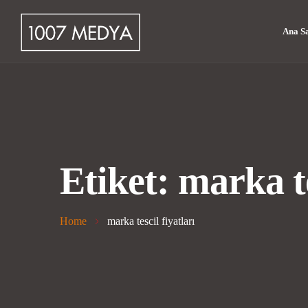
Ana S
Etiket:
marka te
Home
marka tescil fiyatları