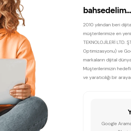
bahsedelim..
2010 yılından beri diji
müşterilerimize en yen
TEKNOLOJİLERİ LTD. Ş
Optimizasyonu) ve Goog
markaların dijital düny
Müşterilerimizin hedefl
ve yaratıcılığı bir aray
Y
Google Arama 