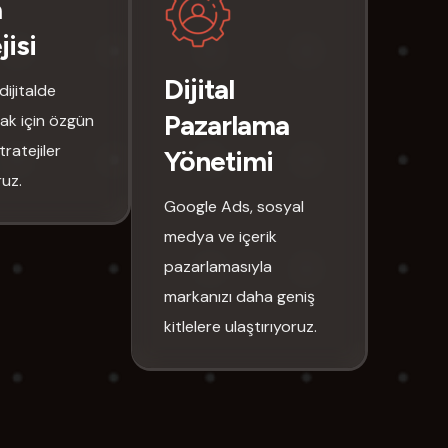
a
jisi
Dijital
dijitalde
Pazarlama
k için özgün
tratejiler
Yönetimi
ruz.
Google Ads, sosyal
medya ve içerik
pazarlamasıyla
markanızı daha geniş
kitlelere ulaştırıyoruz.