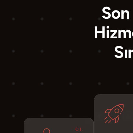
Son 
Hizme
Sı
01.