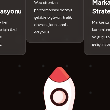
Mark
Web sitenizin
zasyonu
Strate
performansını detaylı
şekilde ölçüyor, trafik
e her
Markanızı 
davranışlarını analiz
 için özel
konumlama
ediyoruz.
ri
ve güçlü s
.
geliştiriyo