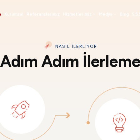
a
Kurumsal
Referanslarımız
Hizmetlerimiz
Medya
Blog
S.S.
NASIL ILERLIYOR
Adım Adım İlerlem