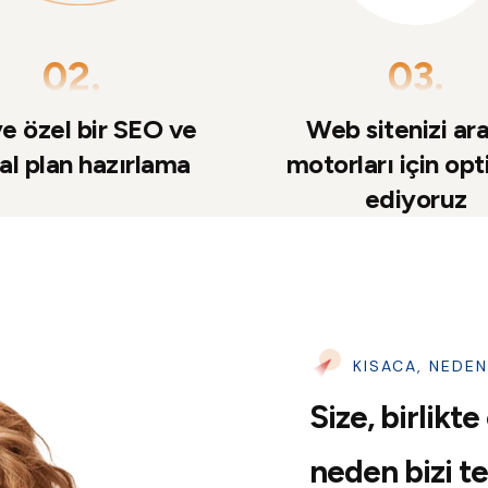
02.
03.
ye özel bir SEO ve
Web sitenizi a
tal plan hazırlama
motorları için op
ediyoruz
KISACA, NEDE
Size, birlikte
neden bizi te