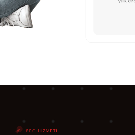
yıllık c
SEO HIZMETI