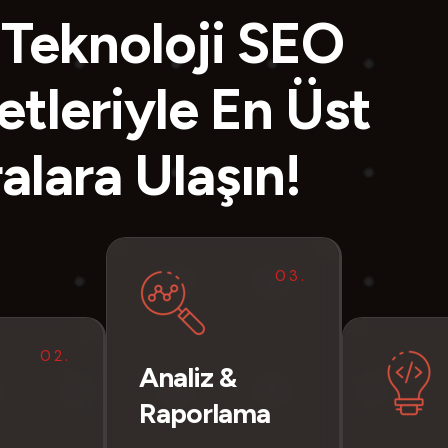
Teknoloji SEO
tleriyle En Üst
ralara Ulaşın!
03.
02.
Analiz &
Raporlama