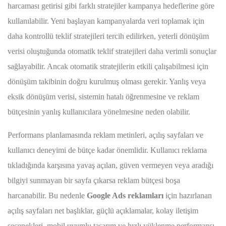
harcaması getirisi gibi farklı stratejiler kampanya hedeflerine göre
kullanılabilir. Yeni başlayan kampanyalarda veri toplamak için
daha kontrollü teklif stratejileri tercih edilirken, yeterli dönüşüm
verisi oluştuğunda otomatik teklif stratejileri daha verimli sonuçlar
sağlayabilir. Ancak otomatik stratejilerin etkili çalışabilmesi için
dönüşüm takibinin doğru kurulmuş olması gerekir. Yanlış veya
eksik dönüşüm verisi, sistemin hatalı öğrenmesine ve reklam
bütçesinin yanlış kullanıcılara yönelmesine neden olabilir.
Performans planlamasında reklam metinleri, açılış sayfaları ve
kullanıcı deneyimi de bütçe kadar önemlidir. Kullanıcı reklama
tıkladığında karşısına yavaş açılan, güven vermeyen veya aradığı
bilgiyi sunmayan bir sayfa çıkarsa reklam bütçesi boşa
harcanabilir. Bu nedenle
Google Ads reklamları
için hazırlanan
açılış sayfaları net başlıklar, güçlü açıklamalar, kolay iletişim
seçenekleri, mobil uyumlu tasarım ve hızlı yüklenme performansı