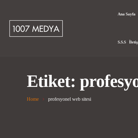
Ana Sayfa
S.S.S
İleti
Etiket:
profesyo
Home
profesyonel web sitesi